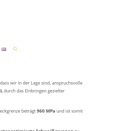
0QL: Können wir!
ss wir in der Lage sind, anspruchsvolle
L
durch das Einbringen gezielter
reckgrenze beträgt
960 MPa
und ist somit
ostenoptimierte Schweißgruppen
zu