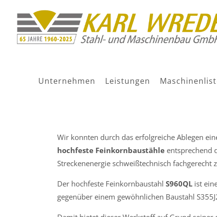
Schweißen hochfester
Unternehmen
Leistungen
Maschinenlist
2. Dezember 2022
Wir konnten durch das erfolgreiche Ablegen ei
hochfeste Feinkornbaustähle
entsprechend d
Streckenenergie schweißtechnisch fachgerecht z
Der hochfeste Feinkornbaustahl
S960QL
ist ein
gegenüber einem gewöhnlichen Baustahl S355
Damit bietet dieser Werkstoff auf Grund seiner 