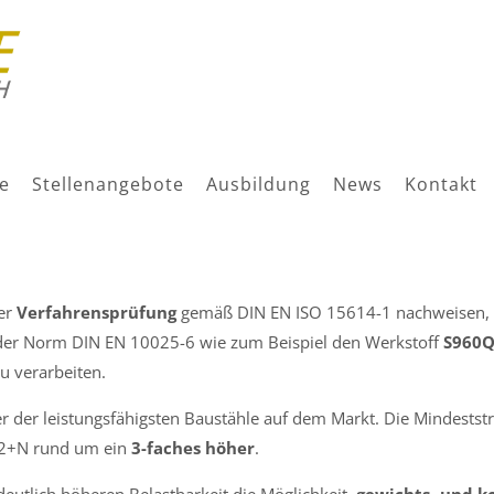
 Feinkornbaustähle bis S96
e
Stellenangebote
Ausbildung
News
Kontakt
ner
Verfahrensprüfung
gemäß DIN EN ISO 15614-1 nachweisen, da
er Norm DIN EN 10025-6 wie zum Beispiel den Werkstoff
S960Q
u verarbeiten.
er der leistungsfähigsten Baustähle auf dem Markt. Die Mindestst
J2+N rund um ein
3-faches höher
.
deutlich höheren Belastbarkeit die Möglichkeit,
gewichts- und k