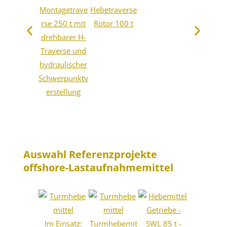
Montagetrave
Hebetraverse
rse 250 t mit
Rotor 100 t
drehbarer H-
Traverse und
hydraulischer
Schwerpunktv
erstellung
Auswahl Referenzprojekte
offshore-Lastaufnahmemittel
lifting lug
Im Einsatz:
Turmhebemit
SWL 225