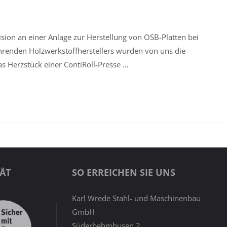
sion an einer Anlage zur Herstellung von OSB-Platten bei
ührenden Holzwerkstoffherstellers wurden von uns die
as Herzstück einer ContiRoll-Presse …
EISPIEL:
ISCHE
IL-
TUNG
TÄT
SO ERREICHEN SIE UNS
Karl Wrede Stahl- und Maschinenbau
GmbH
Süderbehmhusen 2