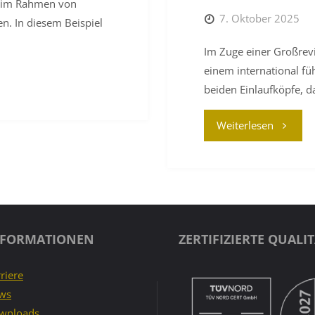
er im Rahmen von
7. Oktober 2025
n. In diesem Beispiel
Im Zuge einer Großrevi
einem international f
beiden Einlaufköpfe, d
"PRAXISB
Weiterlesen
MECHAN
GROSSTE
BEARBEI
NFORMATIONEN
ZERTIFIZIERTE QUALI
IM
riere
RAHMEN
ws
wnloads
EINER