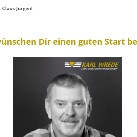
 Claus-Jürgen!
ünschen Dir einen guten Start be