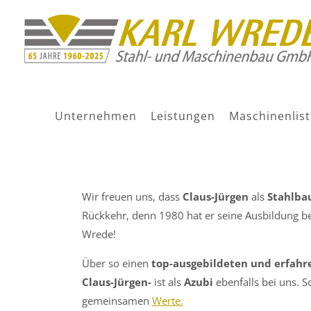
CLAUS-JÜRGEN – WI
Unternehmen
Leistungen
Maschinenlist
30. März 2023
Wir freuen uns, dass
Claus-Jürgen
als
Stahlba
Rückkehr, denn 1980 hat er seine Ausbildung be
Wrede!
Über so einen
top-ausgebildeten und erfah
Claus-Jürgen-
ist als
Azubi
ebenfalls bei uns. So
gemeinsamen
Werte.