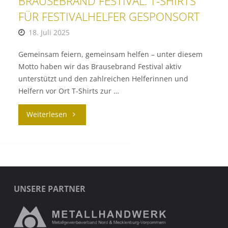
BRAUSEBRAND FESTIVAL: T-SHIRTS
FÜR FESTIVALHELFER GESPONSORT
18. Juli 2025
Gemeinsam feiern, gemeinsam helfen – unter diesem
Motto haben wir das Brausebrand Festival aktiv
unterstützt und den zahlreichen Helferinnen und
Helfern vor Ort T-Shirts zur …
"SPONSORING
Weiterlesen
FÜR
DAS
BRAUSEBRAND
UNSERE PARTNER
FESTIVAL:
T-