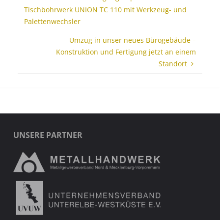
Tischbohrwerk UNION TC 110 mit Werkzeug- und
Palettenwechsler
Umzug in unser neues Bürogebäude –
Konstruktion und Fertigung jetzt an einem
Standort
UNSERE PARTNER